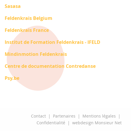
Sasasa
Feldenkrais Belgium
Feldenkrais France
Institut de Formation Feldenkrais - IFELD
Mindinmotion Feldenkrais
Centre de documentation Contredanse
Psy.be
Contact
|
Partenaires
|
Mentions légales
|
Confidentialité
|
webdesign Monsieur Net